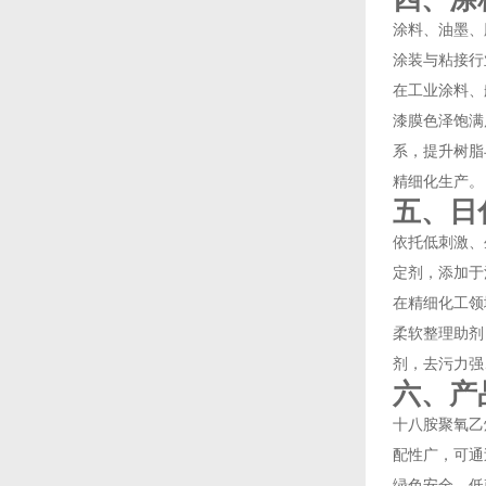
涂料、油墨、
涂装与粘接行
在工业涂料、
漆膜色泽饱满
系，提升树脂
精细化生产。
五、日
依托低刺激、
定剂，添加于
在精细化工领
柔软整理助剂
剂，去污力强
六、产
十八胺聚氧乙
配性广，可通
绿色安全，低