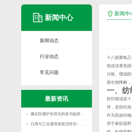
新闻中
新闻中心
新闻动态
行业动态
十八胺聚氧乙
色或淡黄色固
常见问题
分散、缓蚀防
易生物降解，
一、纺
最新资讯
纺织领域是十
球，是纺织加
藏在防腐护色背后的多功能原料：焦亚硫酸钾全域应用科
作为高效织物
用于家纺面料
日用与工业通用表面活性剂：十二烷基苯磺酸钠应用全解
积，杜绝面料