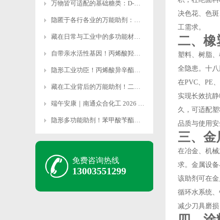
万物皆可适配的基础糖类：D-无水葡萄糖的多元应用解
决色花、色斑
隐匿于各行各业的万能助剂：磷酸二氢钠的多维应用价值
工需求。
藏在日常与工业中的多功能材料：氢氧化铝的多元应用全
二、橡
自带亲水活性基因！丙烯酸羟乙酯撑起高端化工材料半壁
塑料、树脂、
全隐患。十八
隐形工业功臣！丙烯酸异辛酯多领域硬核应用全解析
在PVC、P
藏在工业背后的万能助剂！二乙二醇多领域核心用途解析
实现长效抗静
端午安康｜南通众合化工 2026 端午放假安排通知
久，可适配塑
隐形多功能助剂！苯甲酸苄酯全领域核心工业用途解析
品质与使用安
三、金
在冶金、机械
免费咨询热线
求。金属设备
13003551299
该助剂可在金
循环水系统、
减少刀具磨损
四、涂