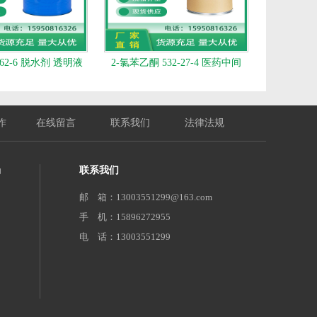
-62-6 脱水剂 透明液
2-氯苯乙酮 532-27-4 医药中间
作
在线留言
联系我们
法律法规
场
联系我们
邮 箱：13003551299@163.com
手 机：15896272955
电 话：13003551299