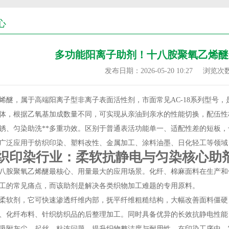
心
多功能阳离子助剂！十八胺聚氧乙烯醚
发布日期：2026-05-20 10:27
浏览次
烯醚，属于高端阳离子型非离子表面活性剂，市面常见AC-18系列型号
体，根据乙氧基加成数量不同，可实现从亲油到亲水的性能切换，配伍性
锈、匀染助洗**多重功效。区别于普通表活功能单一、适配性差的短板
广泛应用于纺织印染、塑料改性、金属加工、涂料油墨、日化轻工等领域
织印染行业：柔软抗静电与匀染核心助
八胺聚氧乙烯醚最核心、用量最大的应用场景。化纤、棉麻面料在生产和
工的常见痛点，而该助剂是解决各类织物加工难题的专用原料。
柔软剂，它可快速渗透纤维内部，抚平纤维粗糙结构，大幅改善面料僵硬
、化纤布料、针织纺织品的后整理加工。同时具备优异的长效抗静电性能
吸附灰尘、起丝、粘连问题，提升织物整洁度与耐用性。在印染工序中，