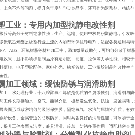
、上色不均等问题，提升色牢度与印染良品率，还可作为退浆剂、精练剂
塑工业：专用内加型抗静电改性剂
橡胶等高分子材料绝缘性强，生产、运输、使用中极易积聚静电，引发吸
胺聚氧乙烯醚是橡塑行业主流的内加型环保抗静电剂，适配各类通用与特
E、PP、ABS、环氧树脂等材料加工中，添加微量该助剂，可均匀分散于
电效果，且不影响橡塑制品原有透明度、硬度、拉伸等力学性能。相较于
料薄膜、电子塑胶配件、家电外壳、橡塑管材、工业橡胶制品的改性生产
全性。
属加工领域：缓蚀防锈与润滑助剂
加工、水处理行业，十八胺聚氧乙烯醚是优质的金属缓蚀剂、润滑剂与防
与工件长期接触水、空气、酸碱介质，极易发生氧化、锈蚀、腐蚀损耗，
属表面形成致密均匀的吸附保护膜，隔绝氧气、水汽与腐蚀性介质，有效
锅炉设备、金属管道的防腐防护。同时具备良好的润滑性能，可添加于金
，提升工件表面光洁度，兼具润滑、冷却、防锈多重作用，适配精密金属
料油墨与胶黏剂：分散乳化抗静电助剂