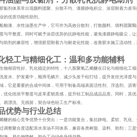
胶黏剂体系常出现颜料团聚、分散不均、漆膜静电积尘、涂层附着力差等
业的优质功能性助剂。
船舶漆、水性油墨生产中，它可作为高效分散剂，打散颜料、填料团聚颗
度与平整度。同时可赋予涂层优异的抗静电性能，避免漆膜静电吸尘，让
与助剂的兼容性，增强胶层附着力与耐老化性能，改善胶水施工流动性，
化轻工与精细化工：温和多功能辅料
生物相容性好、乳化稳定的特性，十八胺聚氧乙烯醚在日化与精细化工领
洗发水、护发素中，顺滑毛鳞片、减少头发干枯打结，提升发丝光泽度与
域，它是重要的合成中间体，可用于制备高端表面活性剂、浮选剂、沥青
，优化纸张平整度与皮革柔韧质感，提升轻工制品成品品质。同时，其优
、易漂洗、无残留，契合绿色轻工生产标准。
品优势与行业总结
烯醚的核心竞争优势十分突出：一是功能复合，集抗静电、柔软、乳化、
过调整聚合度适配亲水亲油不同体系，兼容各类树脂、染料、助剂；三是
刺激、易生物降解，契合工业绿色升级趋势。