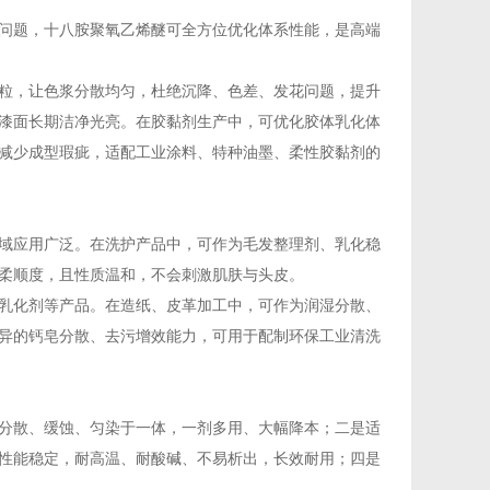
问题，十八胺聚氧乙烯醚可全方位优化体系性能，是高端
粒，让色浆分散均匀，杜绝沉降、色差、发花问题，提升
漆面长期洁净光亮。在胶黏剂生产中，可优化胶体乳化体
减少成型瑕疵，适配工业涂料、特种油墨、柔性胶黏剂的
域应用广泛。在洗护产品中，可作为毛发整理剂、乳化稳
柔顺度，且性质温和，不会刺激肌肤与头皮。
乳化剂等产品。在造纸、皮革加工中，可作为润湿分散、
异的钙皂分散、去污增效能力，可用于配制环保工业清洗
分散、缓蚀、匀染于一体，一剂多用、大幅降本；二是适
性能稳定，耐高温、耐酸碱、不易析出，长效耐用；四是