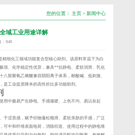
您的位置：
主页
>
新闻中心
全域工业用途详解
数：
848
，是精细化工领域功能复合型核心助剂。该原料常温下为白
极强、化学稳定性优异，兼具**抗静电、柔软润滑、乳化
，十八胺聚氧乙烯醚兼容阴阳离子体系，耐酸碱、低刺激、
，是工业提质降本的高性价比多功能助剂。
剂
使用中极易产生静电、手感僵硬、上色不均、易沾灰起
、干涩质感，赋予织物蓬松顺滑、柔软亲肤的手感，广泛
，可中和纤维表面电荷，消除织造、使用过程中的静电堆
它是优质匀染剂与分散剂，能促进染料均匀附着，有效解