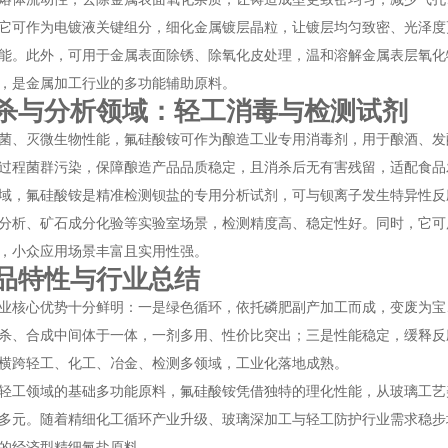
它可作为电镀液关键组分，细化金属镀层晶粒，让镀层均匀致密、光泽度
能。此外，可用于金属表面除锈、除氧化皮处理，温和溶解金属表层氧化
，是金属加工行业的多功能辅助原料。
杀与分析领域：轻工消毒与检测试剂
菌、灭微生物性能，氟硅酸铵可作为酿造工业专用消毒剂，用于酿酒、发
过程菌群污染，保障酿造产品品质稳定，且消杀后无有害残留，适配食品
域，氟硅酸铵是精准检测钡盐的专用分析试剂，可与钡离子发生特异性反
分析、矿石成分化验等实验室场景，检测精度高、稳定性好。同时，它可
，小众应用场景丰富且实用性强。
品特性与行业总结
业核心优势十分鲜明：一是绿色循环，依托磷肥副产加工而成，变废为宝
杀、合成中间体于一体，一剂多用、性价比突出；三是性能稳定，缓释反
横跨轻工、化工、冶金、检测多领域，工业化落地成熟。
轻工领域的基础多功能原料，氟硅酸铵凭借独特的理化性能，从玻璃工艺
多元。随着精细化工循环产业升级、玻璃深加工与轻工防护行业需求稳步
的经济型精细氟盐原料。