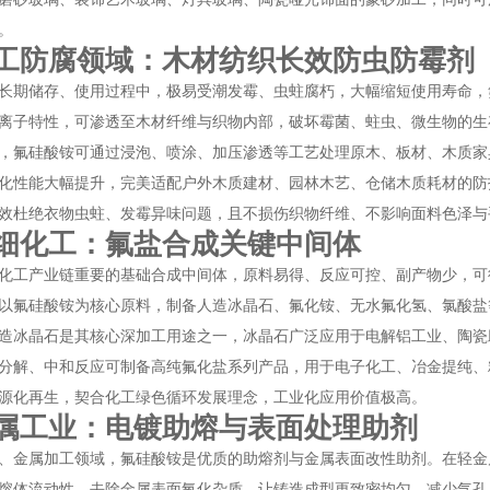
。
工防腐领域：木材纺织长效防虫防霉剂
长期储存、使用过程中，极易受潮发霉、虫蛀腐朽，大幅缩短使用寿命，
离子特性，可渗透至木材纤维与织物内部，破坏霉菌、蛀虫、微生物的生
，氟硅酸铵可通过浸泡、喷涂、加压渗透等工艺处理原木、板材、木质家
化性能大幅提升，完美适配户外木质建材、园林木艺、仓储木质耗材的防
效杜绝衣物虫蛀、发霉异味问题，且不损伤织物纤维、不影响面料色泽与
细化工：氟盐合成关键中间体
化工产业链重要的基础合成中间体，原料易得、反应可控、副产物少，可
以氟硅酸铵为核心原料，制备人造冰晶石、氟化铵、无水氟化氢、氯酸盐
造冰晶石是其核心深加工用途之一，冰晶石广泛应用于电解铝工业、陶瓷
分解、中和反应可制备高纯氟化盐系列产品，用于电子化工、冶金提纯、
源化再生，契合化工绿色循环发展理念，工业化应用价值极高。
属工业：电镀助熔与表面处理助剂
、金属加工领域，氟硅酸铵是优质的助熔剂与金属表面改性助剂。在轻金
熔体流动性，去除金属表面氧化杂质，让铸造成型更致密均匀，减少气孔