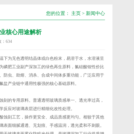
您的位置：
主页
>
新闻中心
业核心用途解析
数：
634
温下为无色透明结晶体或白色粉末，易溶于水，水溶液呈
为磷肥工业副产深加工的绿色再生原料，氟硅酸铵性价比
、防虫、助熔、消杀、合成中间体多重功能，广泛应用于
氟盐产业链中通用性极强的核心基础原料。
蚀刻的专用原料。普通透明玻璃质感单一、透光率过高，
学反应对玻璃表层进行精细化改性处理。
酸蚀刻工艺，操作更安全、成品质感更均匀。相较于其他
璃表面细腻通透、无划痕、手感温润，透光柔和不刺眼。
用于玻璃表面雾化防眩光处理，是玻璃深加工行业提质增