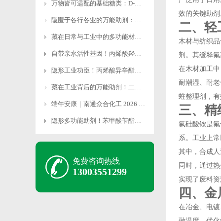
万物皆可适配的基础糖类：D-无水葡萄糖的多元应用解
效的关键助剂
隐匿于各行各业的万能助剂：磷酸二氢钠的多维应用价值
二、轻
藏在日常与工业中的多功能材料：氢氧化铝的多元应用全
木材与纺织品
自带亲水活性基因！丙烯酸羟乙酯撑起高端化工材料半壁
剂。其缓释氟
在木材加工中
隐形工业功臣！丙烯酸异辛酯多领域硬核应用全解析
耐潮湿、耐老
藏在工业背后的万能助剂！二乙二醇多领域核心用途解析
蛀整理剂，有
端午安康｜南通众合化工 2026 端午放假安排通知
三、精
隐形多功能助剂！苯甲酸苄酯全领域核心工业用途解析
氟硅酸铵是氟
系。工业上常
其中，合成人
免费咨询热线
同时，通过热
13003551299
实现了废料资
四、金
在冶金、电镀
融温度，优化