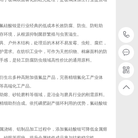
氟硅酸铵是行业经典的低成本长效防腐、防虫、防蛀助
存环境，从根源抑制菌群繁殖与虫害滋生。
具、户外木结构，处理后的木材不易发霉、虫蛀、腐烂，
护需求。在纺织工业中，可作为天然织物、棉麻面料的防
手感，是轻工防腐防虫领域高性价比的通用原料。
衍生出多种高附加值氟盐产品，完善精细氟化工产业体
等高端化工产品。
助熔、砂轮磨料等领域，是冶金与磨具行业的刚需原料。
精细助剂合成。依托磷肥副产循环利用的优势，氟硅酸铵
属浇铸、铝制品加工过程中，添加氟硅酸铵可降低金属熔
、砂眼等瑕疵，提升金属铸件成品率与结构稳定性。