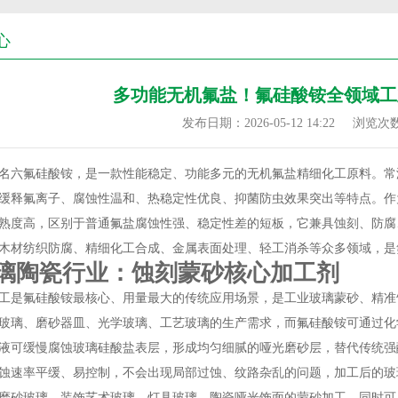
心
多功能无机氟盐！氟硅酸铵全领域工
发布日期：2026-05-12 14:22
浏览次
名六氟硅酸铵，是一款性能稳定、功能多元的无机氟盐精细化工原料。常
缓释氟离子、腐蚀性温和、热稳定性优良、抑菌防虫效果突出等特点。作
熟度高，区别于普通氟盐腐蚀性强、稳定性差的短板，它兼具蚀刻、防腐
木材纺织防腐、精细化工合成、金属表面处理、轻工消杀等众多领域，是
璃陶瓷行业：蚀刻蒙砂核心加工剂
工是氟硅酸铵最核心、用量最大的传统应用场景，是工业玻璃蒙砂、精准
玻璃、磨砂器皿、光学玻璃、工艺玻璃的生产需求，而氟硅酸铵可通过化
液可缓慢腐蚀玻璃硅酸盐表层，形成均匀细腻的哑光磨砂层，替代传统强
蚀速率平缓、易控制，不会出现局部过蚀、纹路杂乱的问题，加工后的玻
磨砂玻璃、装饰艺术玻璃、灯具玻璃、陶瓷哑光饰面的蒙砂加工，同时可