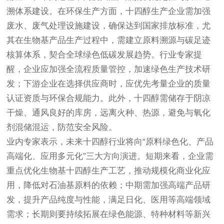
溯体系建设。在环保生产方面，十四醇生产企业需加强
废水、废气处理设施建设，确保达到国家排放标准，尤
其在生物基产品生产过程中，需建立原料溯源与碳足迹
核算体系，契合全球绿色低碳发展趋势。行业专家提
醒，企业应加强全流程质量管控，加速绿色生产技术研
发；下游企业在选择供应商时，应优先考量企业的质量
认证资质与环保合规能力。此外，十四醇需储存于阴凉
干燥、通风良好的库房，远离火种、热源，避免与氧化
剂混储混运，防范安全风险。
业内专家表示，未来十四醇行业将向“原料绿色化、产品
高端化、应用多元化”三大方向演进。短期来看，企业需
重点优化生物基十四醇生产工艺，推动规模化商业化应
用，降低对石油基原料的依赖；中期需加强高端产品研
发，提升产品纯度与性能，满足日化、医用等高端领域
需求；长期则要持续拓展在绿色能源、特种材料等新兴