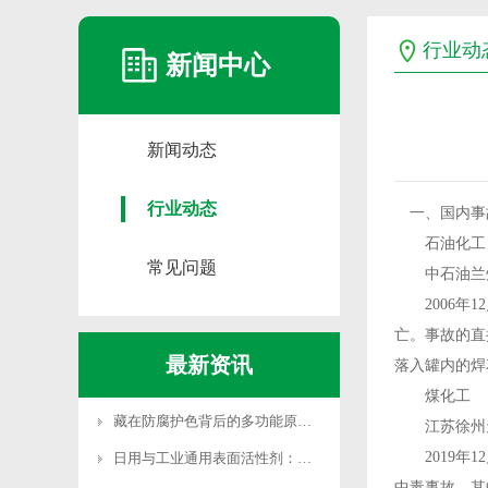
行业动
新闻中心
新闻动态
行业动态
一、国内事
石油化工
常见问题
中石油兰州石
2006年1
亡。事故的直
最新资讯
落入罐内的焊
煤化工
藏在防腐护色背后的多功能原料：焦亚硫酸钾全域应用科
江苏徐州天安
2019年1
日用与工业通用表面活性剂：十二烷基苯磺酸钠应用全解
中毒事故，其