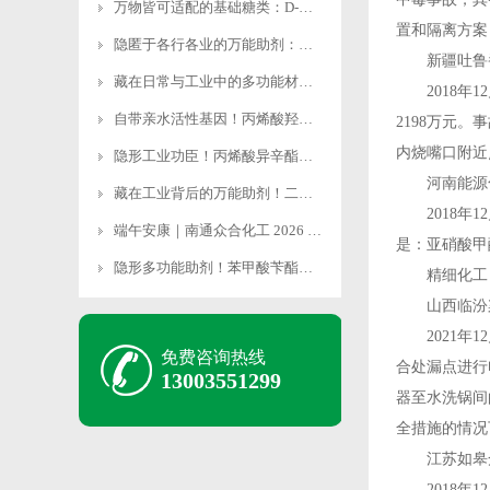
万物皆可适配的基础糖类：D-无水葡萄糖的多元应用解
置和隔离方案
隐匿于各行各业的万能助剂：磷酸二氢钠的多维应用价值
新疆吐鲁番托
藏在日常与工业中的多功能材料：氢氧化铝的多元应用全
2018年1
自带亲水活性基因！丙烯酸羟乙酯撑起高端化工材料半壁
2198万元
内烧嘴口附近
隐形工业功臣！丙烯酸异辛酯多领域硬核应用全解析
河南能源化工
藏在工业背后的万能助剂！二乙二醇多领域核心用途解析
2018年1
端午安康｜南通众合化工 2026 端午放假安排通知
是：亚硝酸甲
隐形多功能助剂！苯甲酸苄酯全领域核心工业用途解析
精细化工
山西临汾染化
2021年1
免费咨询热线
合处漏点进行
13003551299
器至水洗锅间
全措施的情况
江苏如皋众昌
2018年1