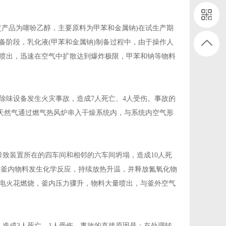
(产品为噻吩乙醇，主要原料为甲苯和金属钠)在试生产期
备阶段，乳化液(甲苯和金属钠)制备过程中，由于操作人
喷出，迅速在空气中扩散达到爆炸极限，甲苯和钠等物料
保除味设备发生火灾事故，造成7人死亡、4人受伤。事故的
致天然气通过燃气热风炉串入干燥系统内，与系统内空气形
导致装置所在的四车间和相邻的六车间坍塌，造成10人死
与釜内物料发生化学反应，持续放热升温，并释放氮氧化物
电火花燃烧，釜内压力骤升，物料大量喷出，与釜外空气
，造成3人死亡、1人受伤。事故的直接原因是：在处理转