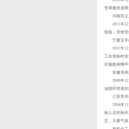
受液氮快速降
河南巩义五发
2011年1
脱落，导致管
宁夏宝丰能源
2011年1
工在巡检时发
目施救相继中
安徽淮南超强
2008年1
油循环管道的
江苏常州春江
2004年1
验人员和操作
定，大量气体
有机化工