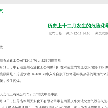
态
历史上十二月发生的危险化
发布日期：2024-12-11 14:10
浏览次
故
油化工公司“12·11”较大水罐闪爆事故
2月11日，中石油兰州石油化工公司助剂厂在对装置内常压凝水储罐(TK-1
接原因是：冷凝水罐TK-1808内串入来自脱丁烷塔进料换热器的可燃气
花，发生闪爆。
化工有限公司“12·31”较大中毒事故
2月31日，江苏省徐州天安化工有限公司承包商重庆华为液化空气设备制
中3人经抢救无效死亡，直接经济损失约402万元。事故的直接原因是：