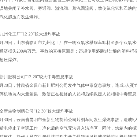
误地关闭了补水阀、旁通阀、溢流阀、蒸汽回流阀，致使氯化氢和乙炔的
汽化超压而发生爆炸。
化工厂“12·29”较大爆炸事故
2月29日，山东省临沂市九州化工厂在一辆双氧水槽罐车卸料至多个双氧
经济损失200余万元。事故的直接原因是：违规使用盛装过盐酸的塑料桶盛
超压爆炸。
肥料公司“12·20”较大中毒窒息事故
2月20日，甘肃省金昌市新川肥料公司发生气体中毒窒息事故，造成5人
碎机地坑内大量聚集，致使正在检修的人员和后续救援人员相继中毒窒息
生物制药公司“12·30”较大爆炸事故
2月30日，云南省昆明市全新生物制药公司片剂车间发生爆燃事故，造成
断电停止了空调工作，净化后的空气无法进入洁净区，同时，烘箱内的循
醇气体。操作人员在烘箱烘烤过程中开关烘箱送风机或者轴流风机运转过