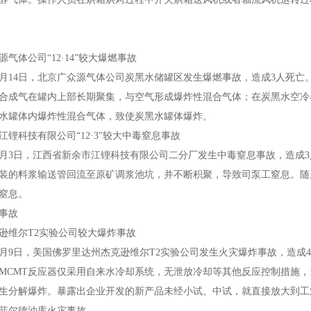
体公司“12·14”较大爆燃事故
2月14日，北京广众源气体公司炭黑水储罐区发生爆燃事故，造成3人死
合成气在罐内上部长期聚集，与空气形成爆炸性混合气体；在炭黑水空冷
水罐体内爆炸性混合气体，致使炭黑水罐体爆炸。
科技有限公司“12·3”较大中毒窒息事故
2月3日，江西省新余市江锂科技有限公司二分厂发生中毒窒息事故，造成
装的料浆输送管回流至原矿调浆池坑，并不断积聚，导致司泵工窒息。随
窒息。
事故
维尔T2实验公司较大爆炸事故
2月9日，美国佛罗里达州杰克逊维尔T2实验公司发生火灾爆炸事故，造成
MCMT反应器仅采用自来水冷却系统，无泄放冷却等其他反应控制措施，
生分解爆炸。暴露出企业开发的新产品未经小试、中试，就直接放大到工
尔德油库火灾事故