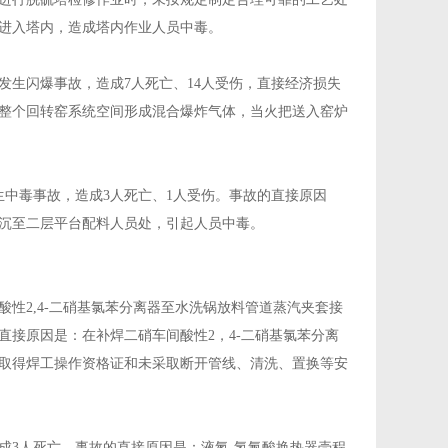
进入塔内，造成塔内作业人员中毒。
发生闪爆事故，造成7人死亡、14人受伤，直接经济损失
器整个回转窑系统空间形成混合爆炸气体，当火把送入窑炉
生中毒事故，造成3人死亡、1人受伤。事故的直接原因
沉至二层平台配料人员处，引起人员中毒。
酸性2,4-二硝基氯苯分离器至水洗锅放料管道蒸汽夹套接
直接原因是：在补焊二硝车间酸性2，4-二硝基氯苯分离
取得焊工操作资格证和未采取断开管线、清洗、置换等安
。
成3人死亡。事故的直接原因是：液氮-氢氟酸换热器壳程