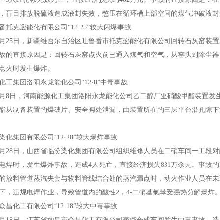
，盲目排放脱硫液造成液封失效，憋压在循环槽上部空间的煤气冲破液封
克逊能化有限公司“12·25”较大闪爆事故
2月25日，新疆维吾尔自治区吐鲁番市托克逊能化有限公司回转石灰窑装置
。事故的直接原因是：回转石灰窑点火前已通入煤气和空气，从窑头到除尘
点火时发生爆炸。
集团洛阳永龙能化公司“12·8”中毒事故
2月8日，河南能源化工集团洛阳永龙能化公司乙二醇厂亚硝酸甲酯装置发
酯从制备装置的爆破片、安全阀处泄漏，由装置所在的三层平台沿孔隙下
集团有限公司“12·28”较大爆炸事故
2月28日，山西省临汾染化集团有限公司组织维修人员在二硝车间一工段对
电焊时，发生爆炸事故，造成4人死亡，直接经济损失831万余元。事故的
的放料管道蒸汽夹套与物料管线结合处的蒸汽漏点时，动火作业人员在未
下，违规电焊作业，导致管道内的酸性2，4-二硝基氯苯受强热分解爆炸
化工有限公司“12·18”较大中毒事故
2月18日，江苏省如皋市众昌化工有限公司蒸馏合成车间发生中毒事故，造