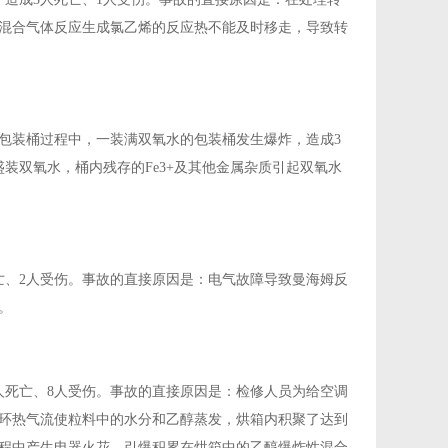
混合气体反应生成氯乙烯的反应热不能及时移走，导致转
水包装桶过程中，一装满双氧水的包装桶发生爆炸，造成3
装双氧水，桶内残存的Fe3+及其他金属杂质引起双氧水
死亡、2人受伤。事故的直接原因是：电气故障导致曼海姆反
。
5人死亡、8人受伤。事故的直接原因是：检修人员为给空调
环热气流使粒料中的水分和乙醇蒸发，烘箱内积聚了达到
程中产生电器火花，引爆积累在烘箱中的乙醇爆炸性混合