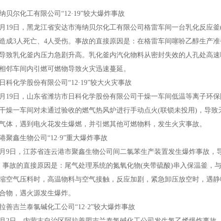
尔化工有限公司“12·19”较大爆炸事故
2月19日，黑龙江省安达市海纳贝尔化工有限公司格雷车间一台乳化反应釜
造成3人死亡、4人受伤。事故的直接原因是：在格雷车间噻吩乙醇生产准
导致乳化釜内压力急剧升高。乳化釜内汽化物料从密封失效的人孔处高速
相邻车间内引燃可燃物导致火灾迅速蔓延。
化学股份有限公司“12·19”较大火灾事故
2月19日，山东省潍坊市日科化学股份有限公司干燥一车间低温等离子环
干燥一车间对未通过验收的燃气热风炉进行手动点火(联锁未投用)，导
气体，遇到电火花发生爆燃，并引燃其他可燃物料，发生火灾事故。
鑫生物公司“12·9”重大爆炸事故
2月9日，江苏省连云港市聚鑫生物公司间二氯苯生产装置发生爆炸事故，
。事故的直接原因是：尾气处理系统的氮氧化物(夹带硫酸)串入保温釜，
缩空气压料时，高温物料与空气接触，反应加剧，紧急卸压放空时，遇静
合物，遇火源发生爆炸。
吉兰泰氯碱化工公司“12·2”较大爆炸事故
2月2日，内蒙古自治区阿拉善盟吉兰泰氯碱化工公司发生氯乙烯爆炸事故