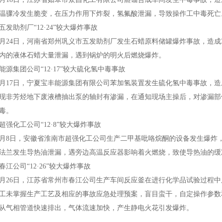
温骤冷发生脆变，在压力作用下炸裂，氢氟酸泄漏，导致操作工中毒死亡
助剂厂“12·24”较大爆炸事故
2月24日，河南省郑州巩义市五发助剂厂发生石蜡原料储罐爆炸事故，造
内的液体石蜡大量泄漏，遇到锅炉的明火后燃烧爆炸。
集团公司“12·17”较大硫化氢中毒事故
2月17日，宁夏宝丰能源集团有限公司苯加氢装置发生硫化氢中毒事故，
现非芳烃地下废液槽抽出泵的轴封有渗漏，在通知现场主操后，对渗漏部
毒。
化工公司“12·8”较大爆炸事故
2月8日，安徽省淮南市超强化工公司生产二甲基吡咯烷酮的设备发生爆炸
法兰发生导热油泄漏，遇旁边高温反应器影响着火燃烧，致使导热油的缓
公司“12·26”较大爆炸事故
2月26日，江苏省常州市春江公司生产车间反应釜在进行化学品试验过程
工未掌握生产工艺及相应的事故应急处理预案，盲目蛮干，自定操作参数
从气相管道快速排出，气体流速加快，产生静电火花引发爆炸。