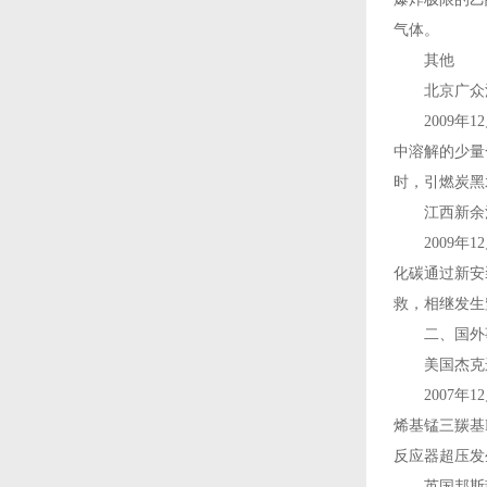
气体。
其他
北京广众源气
2009年1
中溶解的少量
时，引燃炭黑
江西新余江锂
2009年1
化碳通过新安
救，相继发生
二、国外
美国杰克逊
2007年1
烯基锰三羰基
反应器超压发
英国邦斯菲