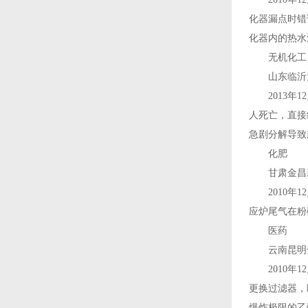
化器漏点时错
化器内的热水
无机化工
山东临沂九州
2013年1
人死亡，直接
急剧分解导致
化肥
甘肃金昌新川
2010年1
应炉尾气在粉
医药
云南昆明全新
2010年1
更换过滤器，
爆炸极限的乙